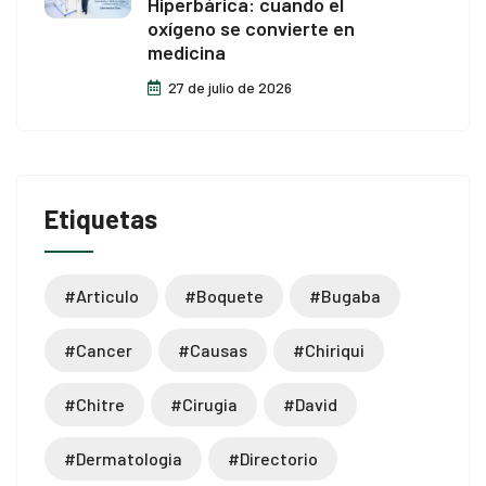
Hiperbárica: cuando el
oxígeno se convierte en
medicina
27 de julio de 2026
Etiquetas
#articulo
#boquete
#bugaba
#cancer
#causas
#chiriqui
#chitre
#cirugia
#david
#dermatologia
#directorio