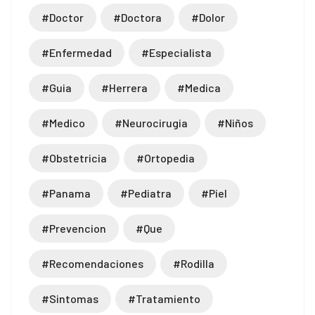
#doctor
#doctora
#dolor
#enfermedad
#especialista
#guia
#herrera
#medica
#medico
#neurocirugia
#niños
#obstetricia
#ortopedia
#panama
#pediatra
#piel
#prevencion
#que
#recomendaciones
#rodilla
#sintomas
#tratamiento