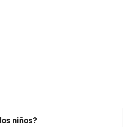
me
Consecuencias del uso excesivo de pantallas en n
los niños?