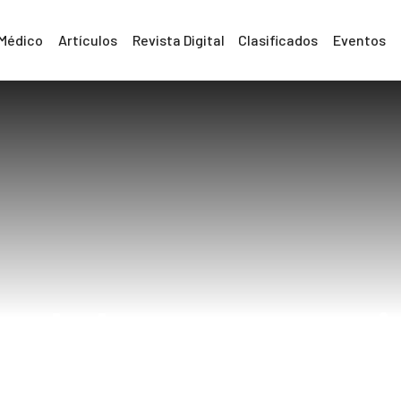
 Médico
Artículos
Revista Digital
Clasificados
Eventos
del uso excesi
en niños