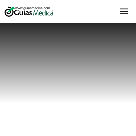
como se
contagia