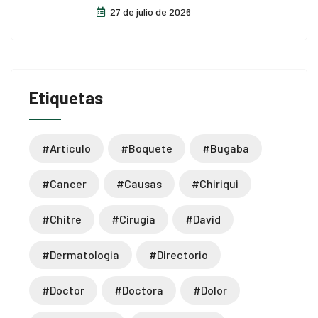
27 de julio de 2026
Etiquetas
#articulo
#boquete
#bugaba
#cancer
#causas
#chiriqui
#chitre
#cirugia
#david
#dermatologia
#directorio
#doctor
#doctora
#dolor