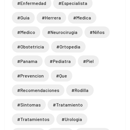
#enfermedad
#especialista
#guia
#herrera
#medica
#medico
#neurocirugia
#niños
#obstetricia
#ortopedia
#panama
#pediatra
#piel
#prevencion
#que
#recomendaciones
#rodilla
#sintomas
#tratamiento
#tratamientos
#urologia