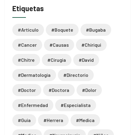
Etiquetas
#articulo
#boquete
#bugaba
#cancer
#causas
#chiriqui
#chitre
#cirugia
#david
#dermatologia
#directorio
#doctor
#doctora
#dolor
#enfermedad
#especialista
#guia
#herrera
#medica