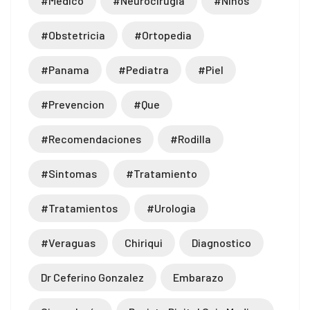
#medico
#neurocirugia
#niños
#obstetricia
#ortopedia
#panama
#pediatra
#piel
#prevencion
#que
#recomendaciones
#rodilla
#sintomas
#tratamiento
#tratamientos
#urologia
#veraguas
Chiriqui
Diagnostico
Dr Ceferino Gonzalez
Embarazo