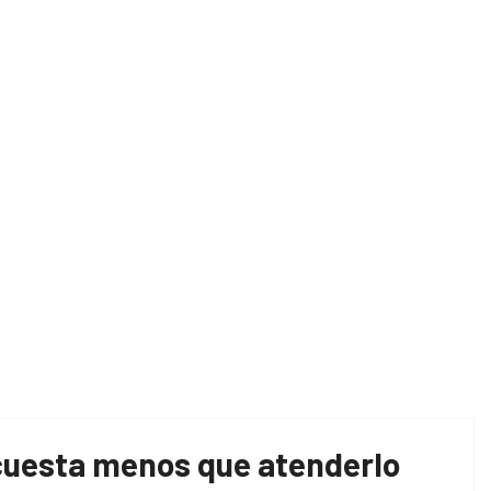
me
Cómo la seguridad laboral reduce costos en empr
 cuesta menos que atenderlo