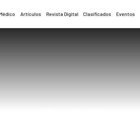
 Médico
Artículos
Revista Digital
Clasificados
Eventos
colico biliar
Home
colico biliar