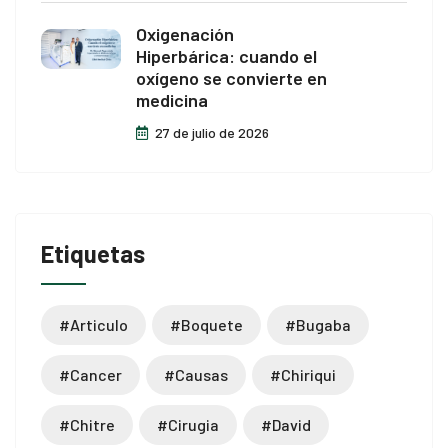
Oxigenación
Hiperbárica: cuando el
oxígeno se convierte en
medicina
27 de julio de 2026
Etiquetas
#articulo
#boquete
#bugaba
#cancer
#causas
#chiriqui
#chitre
#cirugia
#david