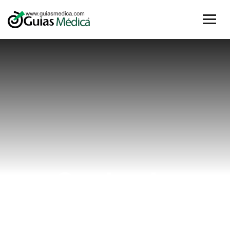
Codo de
niñera