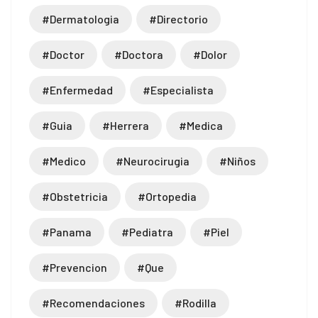
#dermatologia
#directorio
#doctor
#doctora
#dolor
#enfermedad
#especialista
#guia
#herrera
#medica
#medico
#neurocirugia
#niños
#obstetricia
#ortopedia
#panama
#pediatra
#piel
#prevencion
#que
#recomendaciones
#rodilla