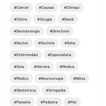
#cancer
#causas
#chiriqui
#chitre
#cirugia
#david
#dermatologia
#directorio
#doctor
#doctora
#dolor
#enfermedad
#especialista
#guia
#herrera
#medica
#medico
#neurocirugia
#niños
#obstetricia
#ortopedia
#panama
#pediatra
#piel