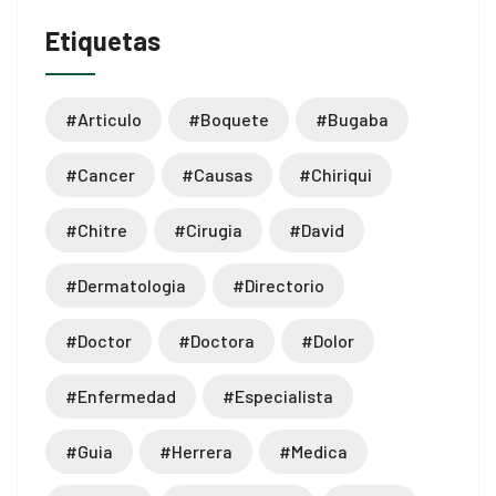
Etiquetas
#articulo
#boquete
#bugaba
#cancer
#causas
#chiriqui
#chitre
#cirugia
#david
#dermatologia
#directorio
#doctor
#doctora
#dolor
#enfermedad
#especialista
#guia
#herrera
#medica