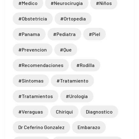
#medico
#neurocirugia
#niños
#obstetricia
#ortopedia
#panama
#pediatra
#piel
#prevencion
#que
#recomendaciones
#rodilla
#sintomas
#tratamiento
#tratamientos
#urologia
#veraguas
Chiriqui
Diagnostico
Dr Ceferino Gonzalez
Embarazo