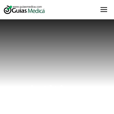
cistitis en
mujeres