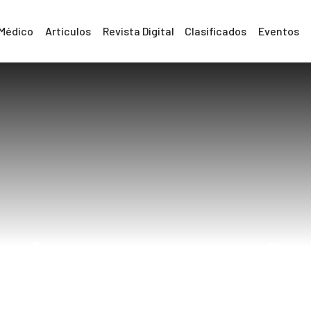
 Médico
Artículos
Revista Digital
Clasificados
Eventos
rujanos vascula
Home
Cirujanos vasculares