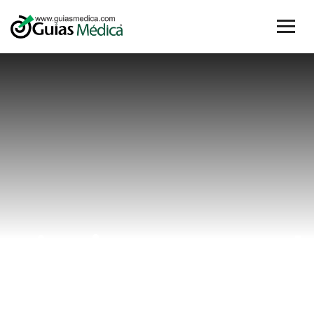
cirujanavascul
Home
cirujanavascularchiriqui