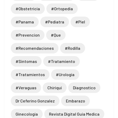
#obstetricia
#ortopedia
#panama
#pediatra
#piel
#prevencion
#que
#recomendaciones
#rodilla
#sintomas
#tratamiento
#tratamientos
#urologia
#veraguas
Chiriqui
Diagnostico
Dr Ceferino Gonzalez
Embarazo
Ginecología
Revista Digital Guia Medica