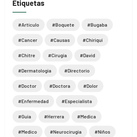
Etiquetas
#articulo
#boquete
#bugaba
#cancer
#causas
#chiriqui
#chitre
#cirugia
#david
#dermatologia
#directorio
#doctor
#doctora
#dolor
#enfermedad
#especialista
#guia
#herrera
#medica
#medico
#neurocirugia
#niños