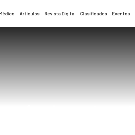
 Médico
Artículos
Revista Digital
Clasificados
Eventos
rugia de catara
Home
cirugia de cataratas