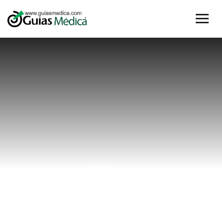
cifras
Home
cifras