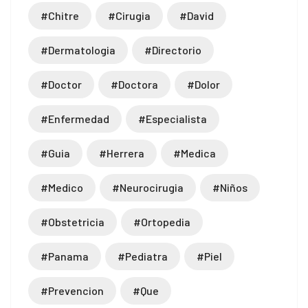
#chitre
#cirugia
#david
#dermatologia
#directorio
#doctor
#doctora
#dolor
#enfermedad
#especialista
#guia
#herrera
#medica
#medico
#neurocirugia
#niños
#obstetricia
#ortopedia
#panama
#pediatra
#piel
#prevencion
#que