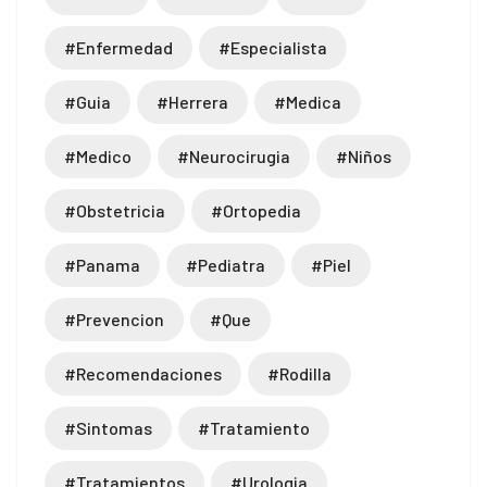
#enfermedad
#especialista
#guia
#herrera
#medica
#medico
#neurocirugia
#niños
#obstetricia
#ortopedia
#panama
#pediatra
#piel
#prevencion
#que
#recomendaciones
#rodilla
#sintomas
#tratamiento
#tratamientos
#urologia