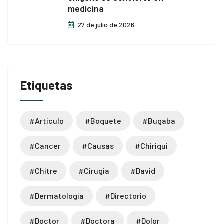
medicina
27 de julio de 2026
Etiquetas
#articulo
#boquete
#bugaba
#cancer
#causas
#chiriqui
#chitre
#cirugia
#david
#dermatologia
#directorio
#doctor
#doctora
#dolor