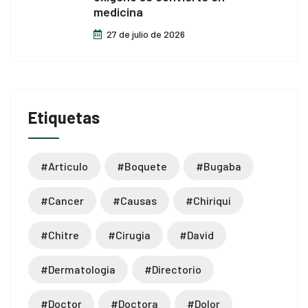
medicina
27 de julio de 2026
Etiquetas
#articulo
#boquete
#bugaba
#cancer
#causas
#chiriqui
#chitre
#cirugia
#david
#dermatologia
#directorio
#doctor
#doctora
#dolor