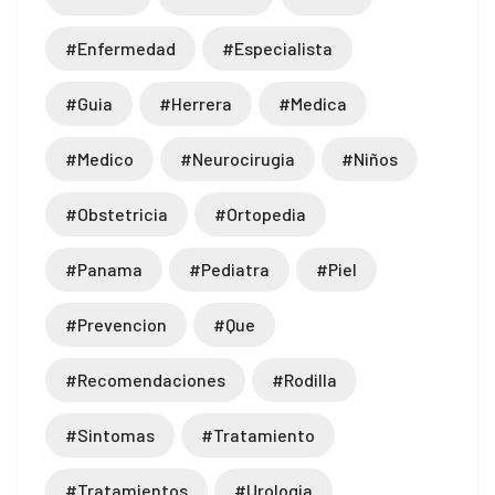
#enfermedad
#especialista
#guia
#herrera
#medica
#medico
#neurocirugia
#niños
#obstetricia
#ortopedia
#panama
#pediatra
#piel
#prevencion
#que
#recomendaciones
#rodilla
#sintomas
#tratamiento
#tratamientos
#urologia