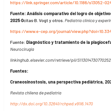
https://link.springer.com/article/10.1186/s13052-0
Fuente:
Análisis comparativo del logro de objetiv
2025
·
0
citas·B. Vogt y otros.
Pediatría clínica y exper
https://www.e-cep.org/journal/view.php?doi=10.33
Fuente:
Diagnóstico y tratamiento de la plagiocef
Neurocirugia
linkinghub.elsevier.com/retrieve/pii/S11301473077025
Fuentes:
Craneosinostosis, una perspectiva pediátrica, 20
Revista chilena de pediatría
http://dx.doi.org/10.32641/rchped.v91i6.1470