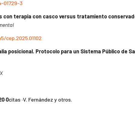
24-01729-3
os con terapia con casco versus tratamiento conservado
imental
45/cep.2025.01102
alia posicional. Protocolo para un Sistema Público de S
2X
20
·
0
citas ·V. Fernández y otros.