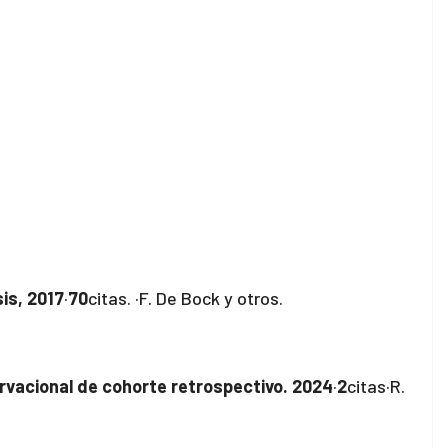
is, 2017
·
70
citas. ·F. De Bock y otros.
ervacional de cohorte retrospectivo. 2024
·
2
citas·R.