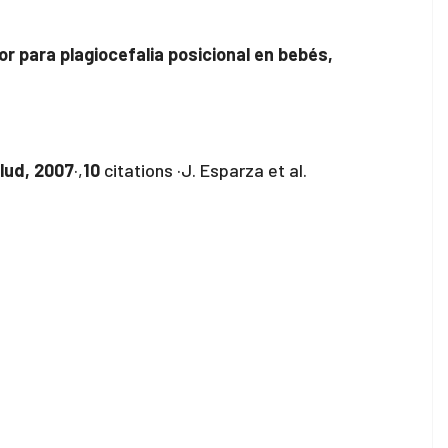
r para plagiocefalia posicional en bebés,
alud, 2007
·,
10
citations ·J. Esparza et al.