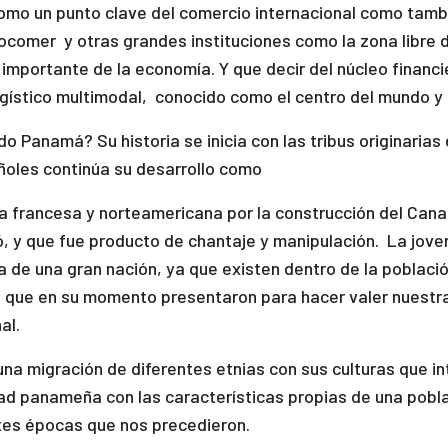
omo un punto clave del comercio internacional como tambié
pocomer y otras grandes instituciones como la zona libre
 importante de la economía. Y que decir del núcleo finan
ogístico multimodal, conocido como el centro del mundo y 
 Panamá? Su historia se inicia con las tribus originarias 
ñoles continúa su desarrollo como
 francesa y norteamericana por la construcción del Canal
ió, y que fue producto de chantaje y manipulación. La jov
a de una gran nación, ya que existen dentro de la poblac
s que en su momento presentaron para hacer valer nuestra 
al.
na migración de diferentes etnias con sus culturas que in
dad panameña con las características propias de una pobl
ntes épocas que nos precedieron.