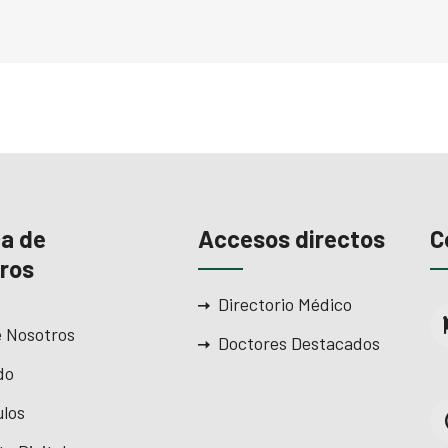
a de
Accesos directos
C
ros
Directorio Médico
 Nosotros
Doctores Destacados
do
ulos