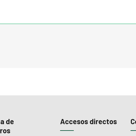
a de
Accesos directos
C
ros