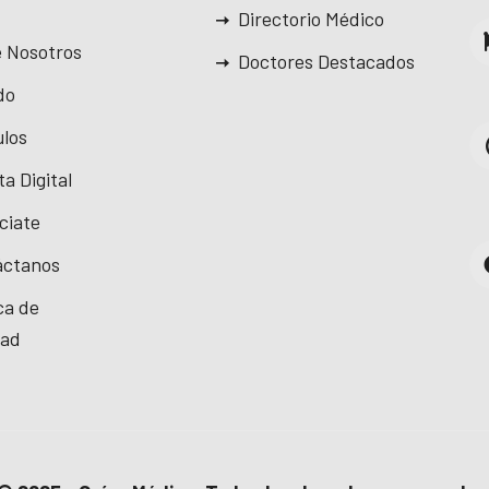
Directorio Médico
 Nosotros
Doctores Destacados
do
ulos
ta Digital
ciate
áctanos
ica de
dad