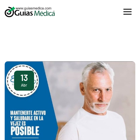
13
Abr