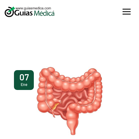
07
Ene