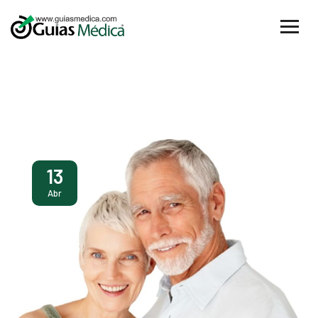
13
Abr