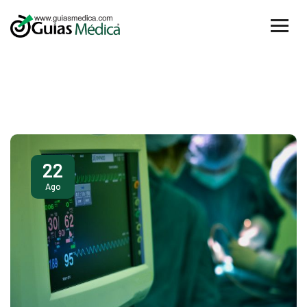
22
Ago