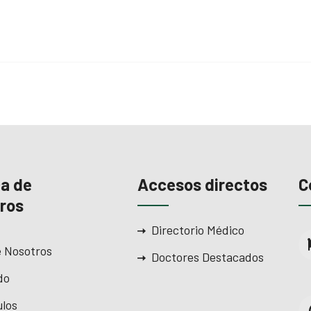
a de
Accesos directos
C
ros
Directorio Médico
 Nosotros
Doctores Destacados
do
ulos