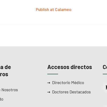
Publish at Calameo
a de
Accesos directos
C
ros
Directorio Médico
 Nosotros
Doctores Destacados
do