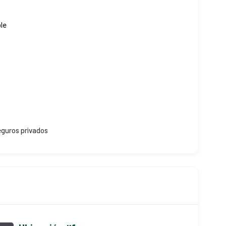
ble
eguros privados