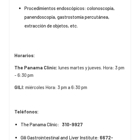
Procedimientos endoscópicos: colonoscopía,
panendoscopía, gastro­stomía percutánea,
extracción de objetos, etc.
Horarios:
The Panama Clinic:
lunes martes y jueves. Hora: 3 pm
- 6:30 pm
GILI:
⁠miércoles Hora: 3 pm a 6:30 pm
Teléfonos:
The Panama Clinic:
310-9927
Gili Gastrointestinal and Liver Institute:
6672-