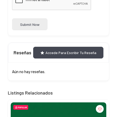
Submit Now
Reseñas
Accede Para Escribir Tu Reseña
Aún no hay reseñas.
Listings Relacionados
POPULAR
P