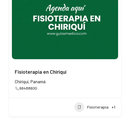
Fisioterapia en Chiriquí
Int
6
Chiriquí, Panamá
66488600
Fisioterapia
+1