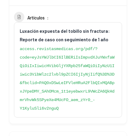
Artículos
Luxación expuesta del tobillo sin fractura:
Reporte de caso con seguimiento de 1 año
access.revistasmedicas.org/pdf/?
code=eyJsYWJlbCI6IlBERiIsImpvdXJuYWxfaW
QiOiIxIiwicHVibGljYXRpb25faWQiOiIyNzU1I
iwic3VibWlzc2lvbl9pZCI6IjIyNjIifQ%3D%3D
&fbclid=PAQ0xDSwLeIFVleHRuA2FlbQIxMQABp
xJYpeDMY_SAhOMcm_1t1eyebwxrL9VWcZA6QkHd
mrVhvWk5SPyeXe4MUcFO_aem_zYr0_-
Y1KyluSli6v2nguQ