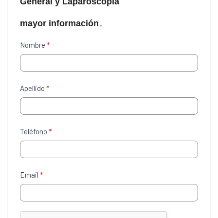
General y Laparoscopía
mayor información↓
Contáctenos
Nombre
*
Apellido
*
Teléfono
*
Email
*