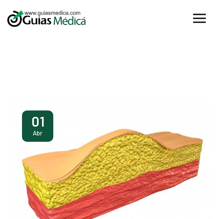
01
Abr