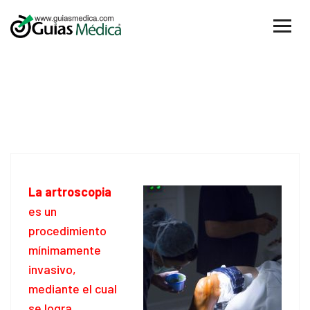
18
Ago
La artroscopia
es un
procedimiento
mínimamente
invasivo,
mediante el cual
se logra