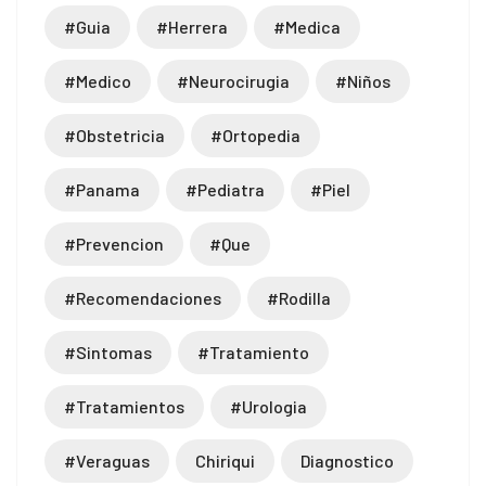
#guia
#herrera
#medica
#medico
#neurocirugia
#niños
#obstetricia
#ortopedia
#panama
#pediatra
#piel
#prevencion
#que
#recomendaciones
#rodilla
#sintomas
#tratamiento
#tratamientos
#urologia
#veraguas
Chiriqui
Diagnostico