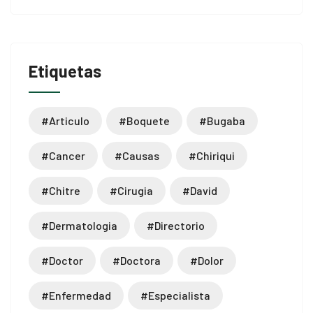
Etiquetas
#articulo
#boquete
#bugaba
#cancer
#causas
#chiriqui
#chitre
#cirugia
#david
#dermatologia
#directorio
#doctor
#doctora
#dolor
#enfermedad
#especialista